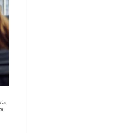
 vos
re