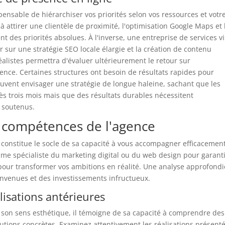
spensable de hiérarchiser vos priorités selon vos ressources et votr
 attirer une clientèle de proximité, l'optimisation Google Maps et 
 des priorités absolues. À l'inverse, une entreprise de services v
 sur une stratégie SEO locale élargie et la création de contenu
éalistes permettra d'évaluer ultérieurement le retour sur
gence. Certaines structures ont besoin de résultats rapides pour
euvent envisager une stratégie de longue haleine, sachant que les
ès trois mois mais que des résultats durables nécessitent
s soutenus.
es compétences de l'agence
 constitue le socle de sa capacité à vous accompagner efficacement.
mme spécialiste du marketing digital ou du web design pour garant
 pour transformer vos ambitions en réalité. Une analyse approfond
nvenues et des investissements infructueux.
alisations antérieures
e son sens esthétique, il témoigne de sa capacité à comprendre des
lutions concrètes. Examinez attentivement les réalisations présent