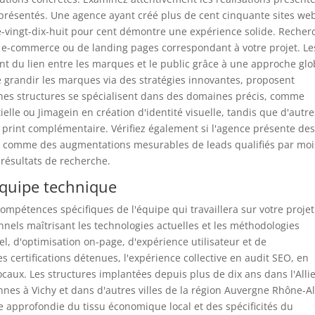
représentés. Une agence ayant créé plus de cent cinquante sites we
re-vingt-dix-huit pour cent démontre une expérience solide. Recher
s e-commerce ou de landing pages correspondant à votre projet. Le
t du lien entre les marques et le public grâce à une approche glo
e grandir les marques via des stratégies innovantes, proposent
aines structures se spécialisent dans des domaines précis, comme
le ou Jimagein en création d'identité visuelle, tandis que d'autre
print complémentaire. Vérifiez également si l'agence présente des
ts, comme des augmentations mesurables de leads qualifiés par moi
résultats de recherche.
'équipe technique
ompétences spécifiques de l'équipe qui travaillera sur votre projet
els maîtrisant les technologies actuelles et les méthodologies
, d'optimisation on-page, d'expérience utilisateur et de
s certifications détenues, l'expérience collective en audit SEO, en
ocaux. Les structures implantées depuis plus de dix ans dans l'Allie
es à Vichy et dans d'autres villes de la région Auvergne Rhône-A
approfondie du tissu économique local et des spécificités du