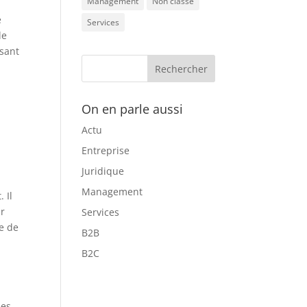
Management
Non classé
e
Services
le
isant
On en parle aussi
Actu
Entreprise
Juridique
Management
 Il
ir
Services
ie de
B2B
B2C
ées