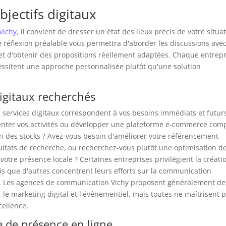
bjectifs digitaux
 vichy
, il convient de dresser un état des lieux précis de votre situa
 réflexion préalable vous permettra d'aborder les discussions avec
 et d'obtenir des propositions réellement adaptées. Chaque entrepr
essitent une approche personnalisée plutôt qu'une solution
 digitaux recherchés
 services digitaux correspondent à vos besoins immédiats et futur
senter vos activités ou développer une plateforme e-commerce com
n des stocks ? Avez-vous besoin d'améliorer votre référencement
ultats de recherche, ou recherchez-vous plutôt une optimisation d
otre présence locale ? Certaines entreprises privilégient la créati
dis que d'autres concentrent leurs efforts sur la communication
 Les agences de communication Vichy proposent généralement de
 le marketing digital et l'événementiel, mais toutes ne maîtrisent 
cellence.
re de présence en ligne