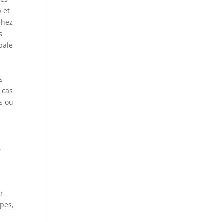
b et
chez
s
bale
s
 cas
s ou
.
r,
lpes,