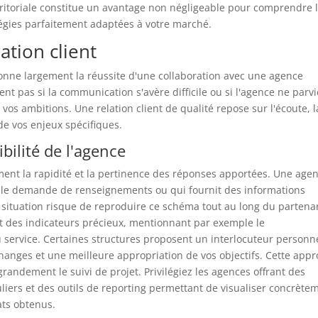
rritoriale constitue un avantage non négligeable pour comprendre 
atégies parfaitement adaptées à votre marché.
lation client
onne largement la réussite d'une collaboration avec une agence
nt pas si la communication s'avère difficile ou si l'agence ne parv
de vos ambitions. Une relation client de qualité repose sur l'écoute, l
e vos enjeux spécifiques.
ibilité de l'agence
ment la rapidité et la pertinence des réponses apportées. Une age
ple demande de renseignements ou qui fournit des informations
ituation risque de reproduire ce schéma tout au long du partenar
t des indicateurs précieux, mentionnant par exemple le
du service. Certaines structures proposent un interlocuteur personn
changes et une meilleure appropriation de vos objectifs. Cette app
 grandement le suivi de projet. Privilégiez les agences offrant des
uliers et des outils de reporting permettant de visualiser concrète
ats obtenus.