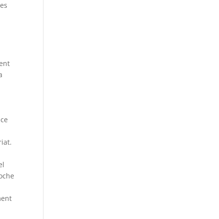
les
ient
a
nce
iat.
el
roche
ment