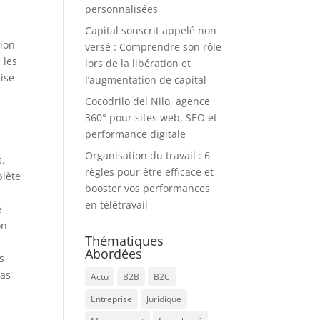
personnalisées
Capital souscrit appelé non
tion
versé : Comprendre son rôle
 les
lors de la libération et
ise
l’augmentation de capital
Cocodrilo del Nilo, agence
360° pour sites web, SEO et
performance digitale
Organisation du travail : 6
s.
règles pour être efficace et
plète
booster vos performances
en télétravail
e
on
Thématiques
Abordées
s
pas
Actu
B2B
B2C
Entreprise
Juridique