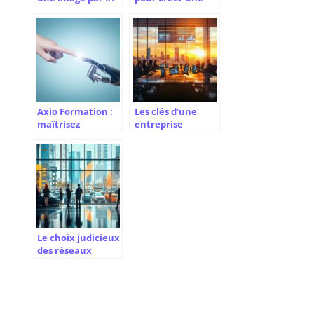
transforme les
page entreprise
projets créatifs et
sur LinkedIn
marketing
Axio Formation :
Les clés d’une
maîtrisez
entreprise
l’intelligence
performante :
artificielle pour la
Orchestrer
création de
l’alliance du
contenus
capital et du
travail
Le choix judicieux
des réseaux
sociaux pour
démarrer une
entreprise de
location auto en
2024