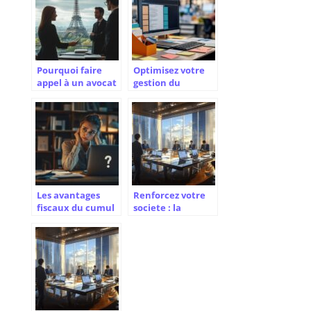
Pourquoi faire
Optimisez votre
appel à un avocat
gestion du
en droit des
courrier grâce à la
sociétés à Paris
dématérialisation
pour votre
entreprise
Les avantages
Renforcez votre
fiscaux du cumul
societe : la
auto-
synergie entre
entrepreneur et
statuts SAS et
chômage en 2024
pacte d’associes