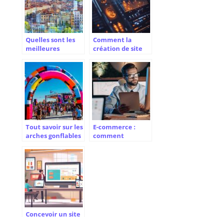
Quelles sont les
Comment la
meilleures
création de site
agences de
internet moderne
communication
booste votre
Lyon pour vos
présence en ligne
campagnes
publicitaires ?
Tout savoir sur les
E-commerce :
arches gonflables
comment
professionnelles
changer de
pour vos
plateforme CMS ?
événements
Concevoir un site