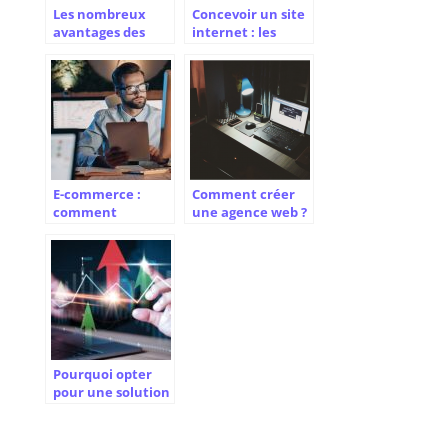
Les nombreux
Concevoir un site
avantages des
internet : les
outils de gestion
étapes clés pour
des visiteurs
réussir votre
projet
E-commerce :
Comment créer
comment
une agence web ?
changer de
plateforme CMS ?
Pourquoi opter
pour une solution
pim pour une
gestion efficace
des informations