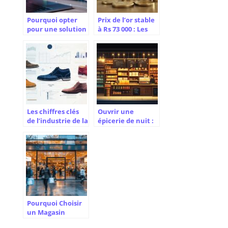
Pourquoi opter
Prix de l’or stable
pour une solution
à Rs 73 000 : Les
pim pour une
perspectives
gestion efficace
d’investissement
des informations
pour le reste de
produits ?
2024
Les chiffres clés
Ouvrir une
de l’industrie de la
épicerie de nuit :
chaussure
guide des normes
homme
et
réglementations
pour la sécurité
de vos clients
Pourquoi Choisir
un Magasin
Franchisé ? Guide