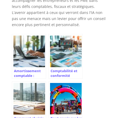
accompagner les entrepreneurs et les PME dans
leurs défis comptables, fiscaux et stratégiques.
L'avenir appartient à ceux qui verront dans l'IA non
pas une menace mais un levier pour offrir un conseil
encore plus pertinent et personnalisé.
Amortissement
Comptabilité et
comptable :
conformité
qu’est-ce que c’est
réglementaire :
et comment le
les missions
calculer dans le
essentielles au
cadre des normes
sein de
IFRS ?
l’entreprise