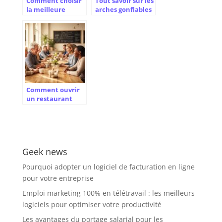
Comment choisir
Tout savoir sur les
la meilleure
arches gonflables
fiduciaire à
professionnelles
Genève : conseils
pour vos
d’experts pour la
événements
création et la
domiciliation
Comment ouvrir
un restaurant
associatif : guide
complet de la
gestion financière
Geek news
Pourquoi adopter un logiciel de facturation en ligne
pour votre entreprise
Emploi marketing 100% en télétravail : les meilleurs
logiciels pour optimiser votre productivité
Les avantages du portage salarial pour les