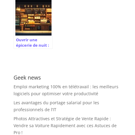
démarrer une
un logiciel de
entreprise de
gestion de la
location auto en
rémunération
2024
Ouvrir une
épicerie de nuit :
guide des normes
et
réglementations
pour la sécurité
de vos clients
Geek news
Emploi marketing 100% en télétravail : les meilleurs
logiciels pour optimiser votre productivité
Les avantages du portage salarial pour les
professionnels de l’IT
Photos Attractives et Stratégie de Vente Rapide :
Vendre sa Voiture Rapidement avec ces Astuces de
Pro !