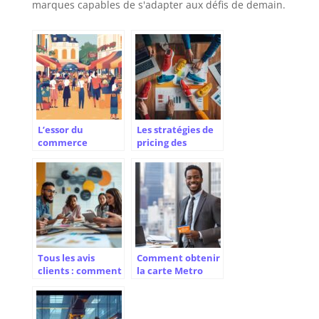
marques capables de s'adapter aux défis de demain.
L’essor du
Les stratégies de
commerce
pricing des
équitable
marques de
hexagonal :
sneakers :
analyse des
comment les
success stories
célébrités
françaises
influencent la
fixation des tarifs
Tous les avis
Comment obtenir
clients : comment
la carte Metro
acheter en toute
lorsqu’on est
confiance grâce
autoentrepreneu
aux retours
r : Documents et