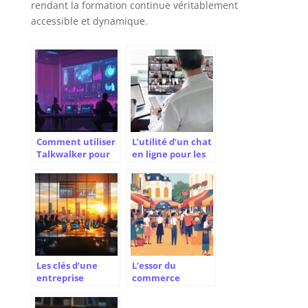
rendant la formation continue véritablement
accessible et dynamique.
Comment utiliser
L’utilité d’un chat
Talkwalker pour
en ligne pour les
extraire des
entreprises
insights
pertinents de vos
données
textuelles
Les clés d’une
L’essor du
entreprise
commerce
performante :
équitable
Orchestrer
hexagonal :